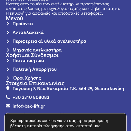
Ηγέτες στον τομέα των ανελκυστήρων, προσφέροντας
αξιόπιστες λύσεις με τεχνολογία αιχμής και υψηλή ποιότητα.
Η επιλογή για ασφαλείς και αποδοτικές μεταφορές.
Μενού
Προϊόντα
Ανταλλακτικά
Περιφερειακά υλικά ανελκυστήρα
Μηχανές ανελκυστήρα
Χρήσιμοι Σύνδεσμοι
Πιστοποιητικά
Πολιτική Απορρήτου
Όροι Χρήσης
Στοιχεία Επικοινωνίας
Γωγούση 7, Νέα Ευκαρπία Τ.Κ. 564 29, Θεσσαλονίκη
+30 2310 808083
info@bak-lift.gr
Δευτέρα – Παρασκευή | 08:00 – 16:00
Χρησιμοποιούμε cookies για να σας προσφέρουμε τη
βέλτιστη εμπειρία πλοήγησης στον ιστότοπό μας.