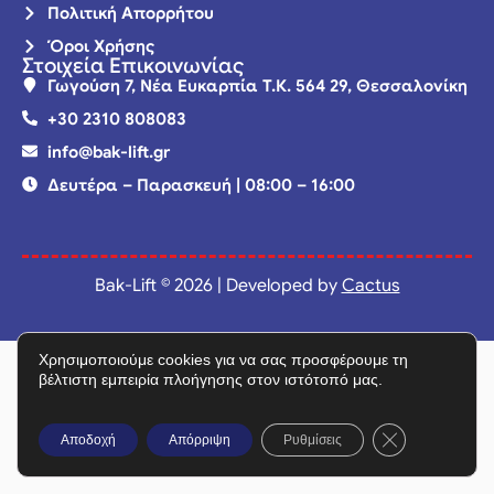
Πολιτική Απορρήτου
Όροι Χρήσης
Στοιχεία Επικοινωνίας
Γωγούση 7, Νέα Ευκαρπία Τ.Κ. 564 29, Θεσσαλονίκη
+30 2310 808083
info@bak-lift.gr
Δευτέρα – Παρασκευή | 08:00 – 16:00
Bak-Lift © 2026 | Developed by
Cactus
Χρησιμοποιούμε cookies για να σας προσφέρουμε τη
βέλτιστη εμπειρία πλοήγησης στον ιστότοπό μας.
Κλείσιμο του C
Αποδοχή
Απόρριψη
Ρυθμίσεις